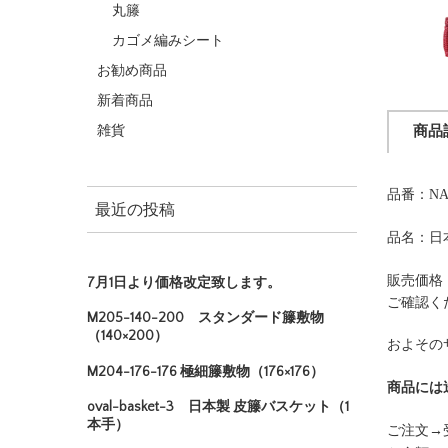
丸籐
カゴメ編みシート
お勧め商品
新着商品
雑貨
商品
品番：NA
最近の投稿
品名：日
販売価格
7月1日より価格改定致します。
ご確認く
M205-140-200 スタンダード籐敷物
（140×200）
およその
M204-176-176 極細籐敷物（176×176）
商品には
oval-basket-3 日本製 皮籐バスケット（1
本手）
ご注文→