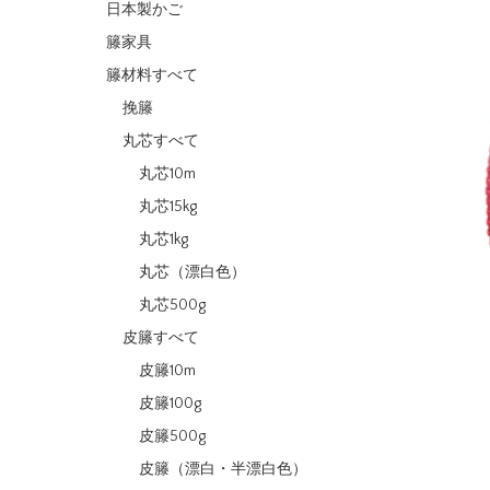
日本製かご
籐家具
籐材料すべて
挽籐
丸芯すべて
丸芯10m
丸芯15kg
丸芯1kg
丸芯（漂白色）
丸芯500g
皮籐すべて
皮籐10m
皮籐100g
皮籐500g
皮籐（漂白・半漂白色）