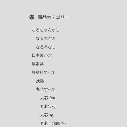
商品カテゴリー
なるちゃんかご
なる布付き
なる布なし
日本製かご
籐家具
籐材料すべて
挽籐
丸芯すべて
丸芯10m
丸芯15kg
丸芯1kg
丸芯（漂白色）