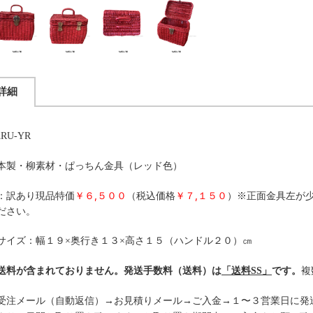
詳細
RU-YR
本製・柳素材・ぱっちん金具（レッド色）
：訳あり現品特価
￥６,５００
（税込価格
￥７,１５０
）※正面金具左が
ださい。
サイズ：幅１９×奥行き１３×高さ１５（ハンドル２０）㎝
送料が含まれておりません。発送手数料（送料）は
「送料SS」
です。
複
受注メール（自動返信）→お見積りメール→ご入金→１〜３営業日に発