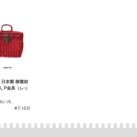
YR 日本製 柳素材
ん P金具（レッ
U-YR…
¥7,150