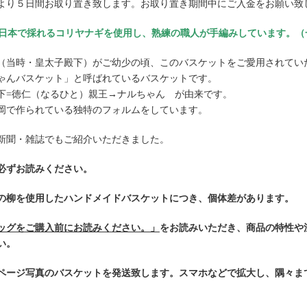
より５日間お取り置き致します。お取り置き期間中にご入金をお願い致
■日本で採れるコリヤナギを使用し、熟練の職人が手編みしています。
（当時・皇太子殿下）がご幼少の頃、このバスケットをご愛用されてい
ゃんバスケット」と呼ばれているバスケットです。
下=徳仁（なるひと）親王→ナルちゃん が由来です。
岡で作られている独特のフォルムをしています。
新聞・雑誌でもご紹介いただきました。
必ずお読みください。
の柳を使用したハンドメイドバスケットにつき、個体差があります。
ッグをご購入前にお読みください。」
をお読みいただき、商品の特性や
い。
ページ写真のバスケットを発送致します。スマホなどで拡大し、隅々ま