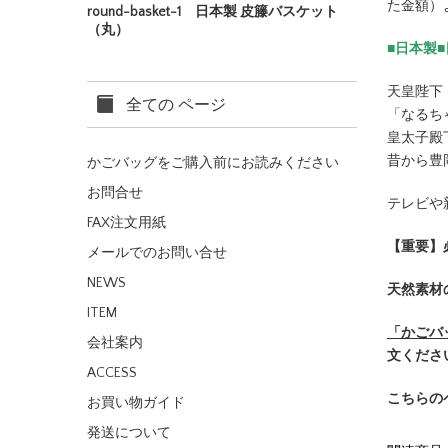
た金額）
round-basket-1 日本製 皮籐バスケット
（丸）
■日本製
天皇陛下
全ての ページ
「なるち
皇太子殿
昔から豊
かごバッグをご購入前にお読みください
お問合せ
テレビや
FAX注文用紙
【重要】
メールでのお問い合せ
NEWS
天然素材
ITEM
「かごバ
会社案内
文くださ
ACCESS
こちらの
お買い物ガイド
発送について