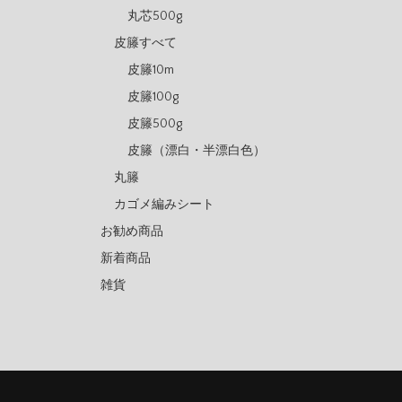
丸芯500g
皮籐すべて
皮籐10m
皮籐100g
皮籐500g
皮籐（漂白・半漂白色）
丸籐
カゴメ編みシート
お勧め商品
新着商品
雑貨