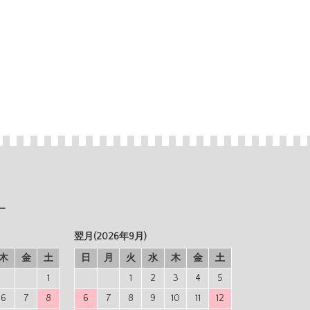
ー
翌月(2026年9月)
木
金
土
日
月
火
水
木
金
土
1
1
2
3
4
5
6
7
8
6
7
8
9
10
11
12