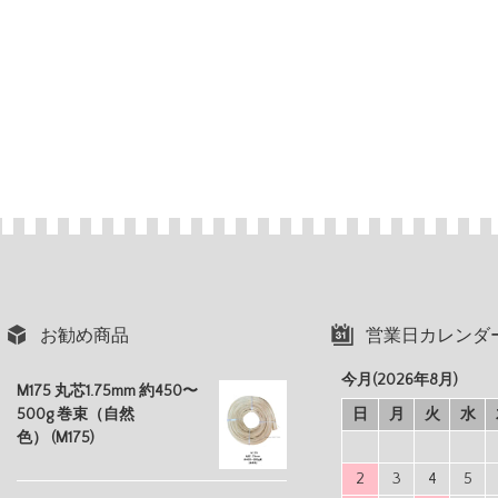
お勧め商品
営業日カレンダ
今月(2026年8月)
M175 丸芯1.75mm 約450〜
500g 巻束（自然
日
月
火
水
色） (M175)
2
3
4
5