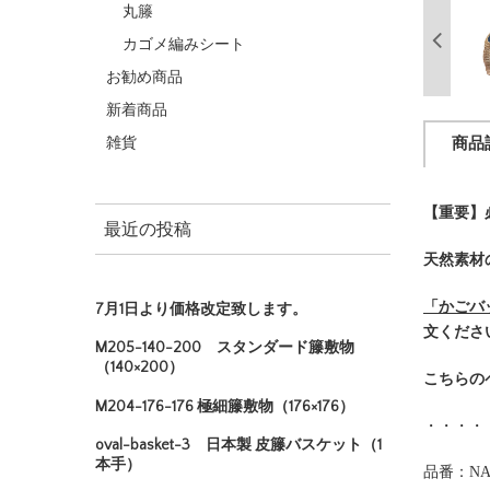
丸籐
カゴメ編みシート
お勧め商品
新着商品
雑貨
商品
【重要】
最近の投稿
天然素材
「かごバ
7月1日より価格改定致します。
文くださ
M205-140-200 スタンダード籐敷物
（140×200）
こちらの
M204-176-176 極細籐敷物（176×176）
・・・・
oval-basket-3 日本製 皮籐バスケット（1
本手）
品番：NA