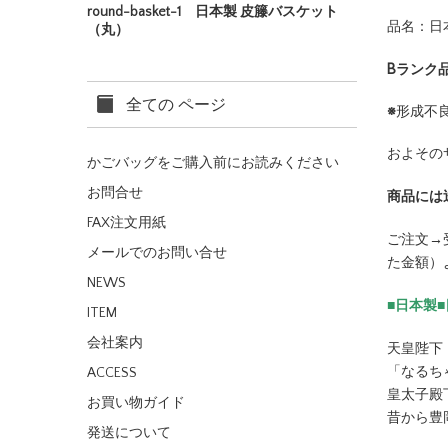
round-basket-1 日本製 皮籐バスケット
品名：日
（丸）
Bランク
全ての ページ
※
形成不
およその
かごバッグをご購入前にお読みください
お問合せ
商品には
FAX注文用紙
ご注文→
メールでのお問い合せ
た金額）
NEWS
■日本製
ITEM
会社案内
天皇陛下
「なるち
ACCESS
皇太子殿
お買い物ガイド
昔から豊
発送について