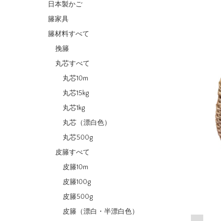
日本製かご
籐家具
籐材料すべて
挽籐
丸芯すべて
丸芯10m
丸芯15kg
丸芯1kg
丸芯（漂白色）
丸芯500g
皮籐すべて
皮籐10m
皮籐100g
皮籐500g
皮籐（漂白・半漂白色）