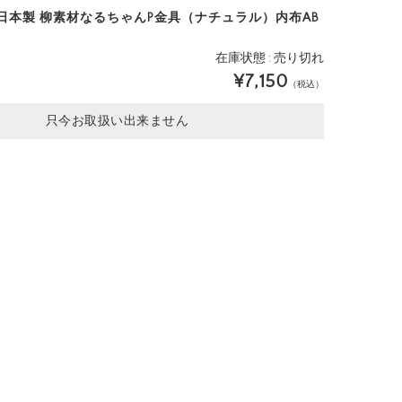
AB 日本製 柳素材なるちゃんP金具（ナチュラル）内布AB
在庫状態 : 売り切れ
¥7,150
（税込）
只今お取扱い出来ません