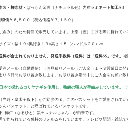
本製・
柳
素材・ぱっちん金具（ナチュラル色）内布
ラミネート加工
AB
品特価
￥６,５００（税込価格￥７,１５０）
良(歪み）のため特価で販売しています。上部（蓋）曲げる際に折れてい
サイズ：幅１９×奥行き１３×高さ１５（ハンドル２０）㎝
送料が含まれておりません。発送手数料（送料）は
「送料SS」
です。
複
受注メール（自動返信）→お見積りメール→ご入金→１〜３営業日に発
より５日間お取り置き致します。お取り置き期間中にご入金をお願い致
■日本で採れるコリヤナギを使用し、熟練の職人が手編みしています。
（当時・皇太子殿下）がご幼少の頃、このバスケットをご愛用されてい
ゃんバスケット」と呼ばれているバスケットです。
下=徳仁（なるひと）親王→ナルちゃん が由来です。
岡で作られている独特のフォルムをしています。
テレビや新聞・雑誌で