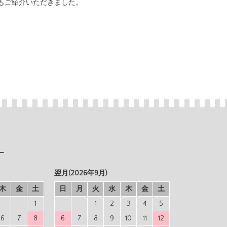
もご紹介いただきました。
ー
翌月(2026年9月)
木
金
土
日
月
火
水
木
金
土
1
1
2
3
4
5
6
7
8
6
7
8
9
10
11
12