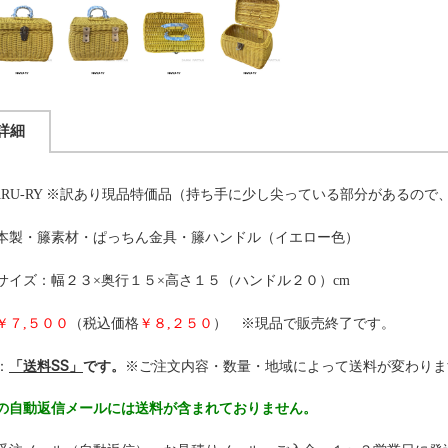
詳細
RU-RY
※訳あり現品特価品（持ち手に少し尖っている部分があるので
本製・籐素材・ぱっちん金具・籐ハンドル（イエロー色）
サイズ：幅２３×奥行１５×高さ１５（ハンドル２０）cm
￥７,５００
（税込価格
￥８,２５０
） ※現品で販売終了です。
：
「送料SS」
です。
※ご注文内容・数量・地域によって送料が変わりま
の自動返信メールには送料が含まれておりません。