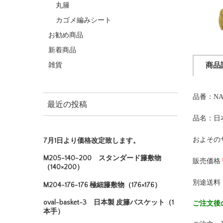
丸籐
カゴメ編みシート
お勧め商品
新着商品
雑貨
商品
品番：NA
最近の投稿
品名：日
およその
7月1日より価格改定致します。
M205-140-200 スタンダード籐敷物
販売価格
（140×200）
別途送料
M204-176-176 極細籐敷物（176×176）
oval-basket-3 日本製 皮籐バスケット（1
ご注文後
本手）