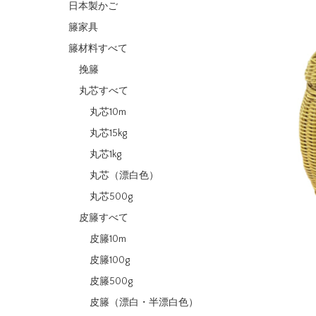
日本製かご
籐家具
籐材料すべて
挽籐
丸芯すべて
丸芯10m
丸芯15kg
丸芯1kg
丸芯（漂白色）
丸芯500g
皮籐すべて
皮籐10m
皮籐100g
皮籐500g
皮籐（漂白・半漂白色）