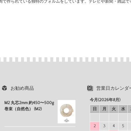
岡で作られている独特のフォルムをしています。
テレビや新聞・雑誌で
お勧め商品
営業日カレンダ
今月(2026年8月)
M2 丸芯2mm 約450〜500g
巻束（自然色） (M2)
日
月
火
水
2
3
4
5