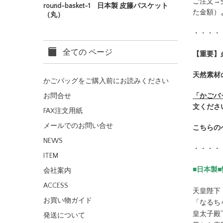
ご注文→
round-basket-1 日本製 皮籐バスケット
た金額）
（丸）
・・・・
全ての ページ
【重要】
天然素材
かごバッグをご購入前にお読みください
「かごバ
お問合せ
文くださ
FAX注文用紙
メールでのお問い合せ
こちらの
NEWS
・・・・
ITEM
■日本製
会社案内
ACCESS
天皇陛下
お買い物ガイド
「なるち
皇太子殿
発送について