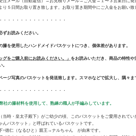
受注メール（自動返信）→お見積りメール→ご入金→１〜３営業日に発
より５日間お取り置き致します。お取り置き期間中にご入金をお願い致
・・・・・・・・・・・・・・・・
必ずお読みください。
の籐を使用したハンドメイドバスケットにつき、個体差があります。
ッグをご購入前にお読みください。」
をお読みいただき、商品の特性や
い。
ページ写真のバスケットを発送致します。スマホなどで拡大し、隅々ま
・・・・・・・・・・・・・・・・
■弊社の籐材料を使用して、熟練の職人が手編みしています。
（当時・皇太子殿下）がご幼少の頃、このバスケットをご愛用されてい
ゃんバスケット」と呼ばれているバスケットです。
下=徳仁（なるひと）親王→ナルちゃん が由来です。