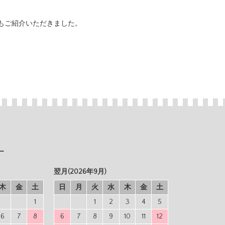
もご紹介いただきました。
ー
翌月(2026年9月)
木
金
土
日
月
火
水
木
金
土
1
1
2
3
4
5
6
7
8
6
7
8
9
10
11
12