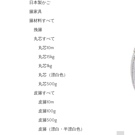
日本製かご
籐家具
籐材料すべて
挽籐
丸芯すべて
丸芯10m
丸芯15kg
丸芯1kg
丸芯（漂白色）
丸芯500g
皮籐すべて
皮籐10m
皮籐100g
皮籐500g
皮籐（漂白・半漂白色）