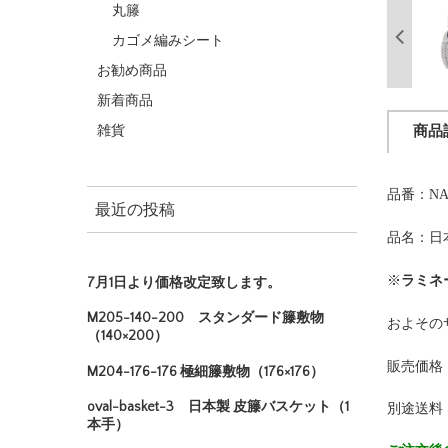
丸籐
カゴメ編みシート
お勧め商品
新着商品
雑貨
商品
品番：NA
最近の投稿
品名：日
※
ラミネ
7月1日より価格改定致します。
M205-140-200 スタンダード籐敷物
およその
（140×200）
販売価格
M204-176-176 極細籐敷物（176×176）
oval-basket-3 日本製 皮籐バスケット（1
別途送料
本手）