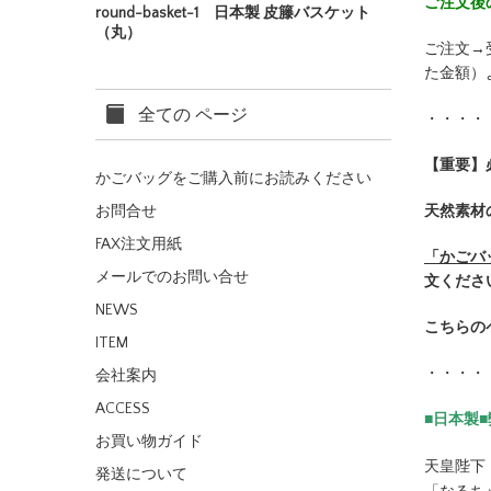
ご注文後
round-basket-1 日本製 皮籐バスケット
（丸）
ご注文→
た金額）
全ての ページ
・・・・
【重要】
かごバッグをご購入前にお読みください
天然素材
お問合せ
FAX注文用紙
「かごバ
メールでのお問い合せ
文くださ
NEWS
こちらの
ITEM
・・・・
会社案内
ACCESS
■日本製
お買い物ガイド
天皇陛下
発送について