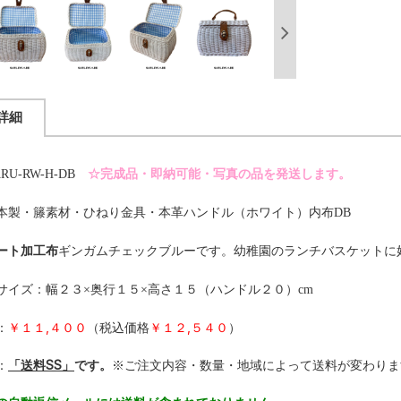
詳細
RU-RW-H-DB
☆完成品・即納可能・写真の品を発送します。
本製・籐素材・ひねり金具・本革ハンドル（ホワイト）内布DB
ート加工布
ギンガムチェックブルーです。幼稚園のランチバスケットに
サイズ：幅２３×奥行１５×高さ１５（ハンドル２０）cm
：
￥１１,４００
（税込価格
￥１２,５４０
）
：
「送料SS」
です。
※ご注文内容・数量・地域によって送料が変わりま