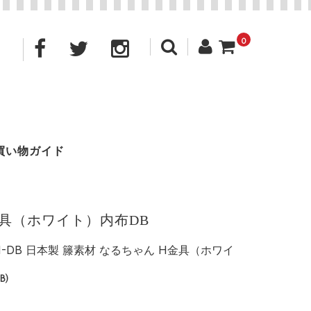
0
買い物ガイド
り金具（ホワイト）内布DB
-H-DB 日本製 籐素材 なるちゃん H金具（ホワイ
B)