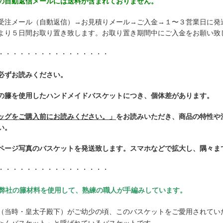
の自動返信メールには送料が含まれておりません。
受注メール（自動返信）→お見積りメール→ご入金→１〜３営業日に発
より５日間お取り置き致します。お取り置き期間中にご入金をお願い致
・・・・・・・・・・・・・・・・
必ずお読みください。
の籐を使用したハンドメイドバスケットにつき、個体差があります。
ッグをご購入前にお読みください。」
をお読みいただき、商品の特性や
い。
ページ写真のバスケットを発送致します。スマホなどで拡大し、隅々ま
・・・・・・・・・・・・・・・・
■弊社の籐材料を使用して、熟練の職人が手編みしています。
（当時・皇太子殿下）がご幼少の頃、このバスケットをご愛用されてい