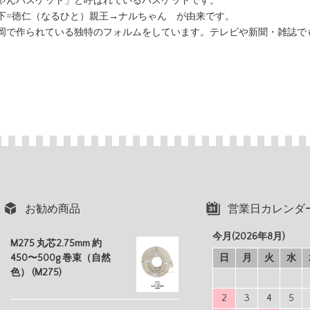
ゃんバスケット」と呼ばれているバスケットです。
下=徳仁（なるひと）親王→ナルちゃん が由来です。
岡で作られている独特のフォルムをしています。テレビや新聞・雑誌で
お勧め商品
営業日カレンダ
今月(2026年8月)
M275 丸芯2.75mm 約
450〜500g 巻束（自然
日
月
火
水
色） (M275)
2
3
4
5