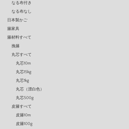
なる布付き
なる布なし
日本製かご
籐家具
籐材料すべて
挽籐
丸芯すべて
丸芯10m
丸芯15kg
丸芯1kg
丸芯（漂白色）
丸芯500g
皮籐すべて
皮籐10m
皮籐100g