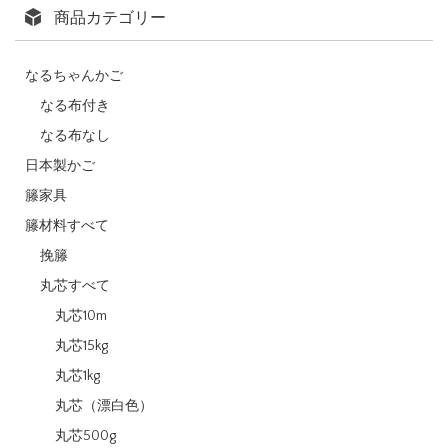
商品カテゴリー
なるちゃんかご
なる布付き
なる布なし
日本製かご
籐家具
籐材料すべて
挽籐
丸芯すべて
丸芯10m
丸芯15kg
丸芯1kg
丸芯（漂白色）
丸芯500g