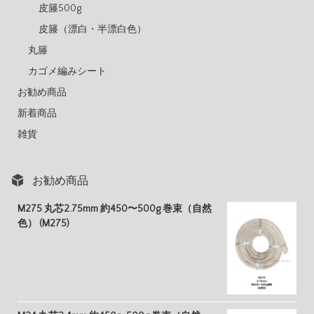
皮籐500g
皮籐（漂白・半漂白色）
丸籐
カゴメ編みシート
お勧め商品
新着商品
雑貨
お勧め商品
M275 丸芯2.75mm 約450〜500g 巻束（自然
色） (M275)