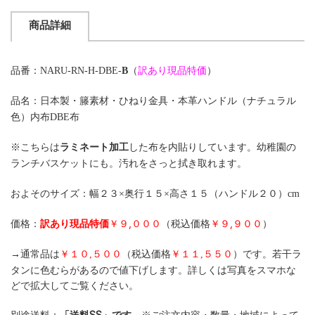
商品詳細
品番：NARU-RN-H-DBE-
B
（
訳あり現品特価
）
品名：日本製・籐素材・ひねり金具・本革ハンドル（ナチュラル
色）内布DBE布
※こちらは
ラミネート加工
した布を内貼りしています。幼稚園の
ランチバスケットにも。汚れをさっと拭き取れます。
およそのサイズ：幅２３×奥行１５×高さ１５（ハンドル２０）cm
現品特価
￥９,０００
（税込価格
￥９,９００
）
価格：
訳あり
ラ
→通常品は
￥１０,５００
（税込価格
￥１１,５５０
）です。
若干
タンに色むらがあるので値下げします。詳しくは写真をスマホな
どで拡大してご覧ください。
別途送料：
「送料SS」
です。
※ご注文内容・数量・地域によって