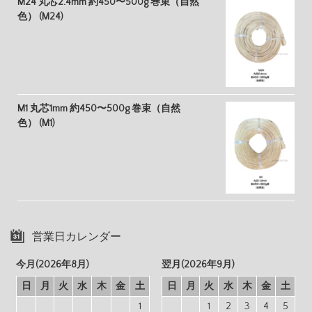
M24 丸芯2.4mm 約450〜500g 巻束（自然
色） (M24)
M1 丸芯1mm 約450〜500g 巻束（自然
色） (M1)
営業日カレンダー
今月(2026年8月)
翌月(2026年9月)
日
月
火
水
木
金
土
日
月
火
水
木
金
土
1
1
2
3
4
5