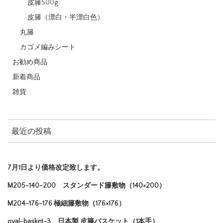
皮籐500g
皮籐（漂白・半漂白色）
丸籐
カゴメ編みシート
お勧め商品
新着商品
雑貨
最近の投稿
7月1日より価格改定致します。
M205-140-200 スタンダード籐敷物（140×200）
M204-176-176 極細籐敷物（176×176）
oval-basket-3 日本製 皮籐バスケット（1本手）