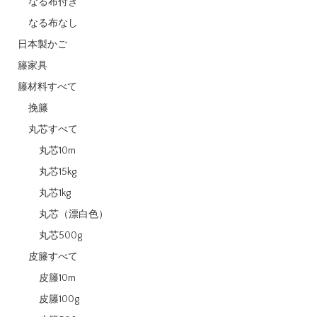
なる布付き
なる布なし
日本製かご
籐家具
籐材料すべて
挽籐
丸芯すべて
丸芯10m
丸芯15kg
丸芯1kg
丸芯（漂白色）
丸芯500g
皮籐すべて
皮籐10m
皮籐100g