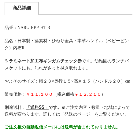
商品詳細
品番：NARU-RBP-HT-R
品名：日本製・籐素材・ひねり金具・本革ハンドル（ベビーピン
ク）内布R
※
ラミネート加工布ギンガムチェック赤
です。幼稚園のランチバ
スケットにも。汚れがさっと拭き取れます。
およそのサイズ：幅２３×奥行１５×高さ１５（ハンドル２０）cm
販売価格：
￥１１,１００
（税込価格
￥１２,２１０
）
別途送料：
「送料SS」
です。
※ご注文内容・数量・地域によって
送料が変わります。詳しくは「
発送のページ
」をご覧ください。
ご注文後の自動返信メールには送料が含まれておりません。