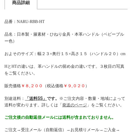
商品詳細
品番：NARU-RBB-HT
品名：日本製・籐素材・ひねり金具・本革ハンドル（ベビーブル
ー色）
およそのサイズ：幅２３×奥行１５×高さ１５（ハンドル２０）cm
HとHTの違いは、革ハンドルの留め金の違いです。３枚目の写真
をご覧ください。
販売価格
￥８,２００
（税込価格
￥９,０２０
）
別途送料：
「送料SS」
です。
※ご注文内容・数量・地域によって
送料が変わります。詳しくは「
発送のページ
」をご覧ください。
ご注文後の自動返信メールには送料が含まれておりません。
ご注文→受注メール（自動返信）→お見積りメール→ご入金→