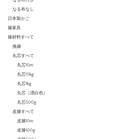
なる布なし
日本製かご
籐家具
籐材料すべて
挽籐
丸芯すべて
丸芯10m
丸芯15kg
丸芯1kg
丸芯（漂白色）
丸芯500g
皮籐すべて
皮籐10m
皮籐100g