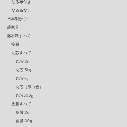
なる布付き
なる布なし
日本製かご
籐家具
籐材料すべて
挽籐
丸芯すべて
丸芯10m
丸芯15kg
丸芯1kg
丸芯（漂白色）
丸芯500g
皮籐すべて
皮籐10m
皮籐100g