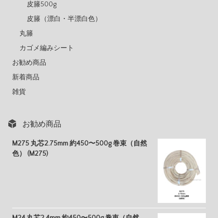
皮籐500g
皮籐（漂白・半漂白色）
丸籐
カゴメ編みシート
お勧め商品
新着商品
雑貨
お勧め商品
M275 丸芯2.75mm 約450〜500g 巻束（自然
色） (M275)