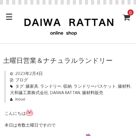
0
土曜日営業＆ナチュラルランドリー
2023年2月4日
ブログ
タグ:
籐家具
,
ランドリー
,
収納
,
ランドリーバスケット
,
籐材料
,
大和籘工業株式会社
,
DAIWA RATTAN
,
籐材料販売
inoue
こんにちは
本日は奇数土曜日ですので