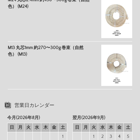
M24 丸芯2.4mm 約450〜500g 巻束（自然
色） (M24)
M13 丸芯1mm 約270〜300g 巻束（自然
色） (M13)
営業日カレンダー
今月(2026年8月)
翌月(2026年9月)
日
月
火
水
木
金
土
日
月
火
水
木
金
土
1
1
2
3
4
5