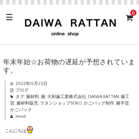
0
年末年始☆お荷物の遅延が予想されていま
す。
2022年12月22日
ブログ
タグ:
籐材料
,
籐
,
大和籘工業株式会社
,
DAIWA RATTAN
,
籐工
芸
,
籐材料販売
,
ラタンショップSEIKO
,
かごバッグ制作
,
籐手芸
,
かごバック
inoue
こんにちは