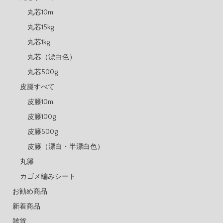
丸芯10m
丸芯15kg
丸芯1kg
丸芯（漂白色）
丸芯500g
皮籐すべて
皮籐10m
皮籐100g
皮籐500g
皮籐（漂白・半漂白色）
丸籐
カゴメ編みシート
お勧め商品
新着商品
雑貨