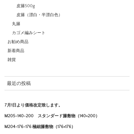
皮籐500g
皮籐（漂白・半漂白色）
丸籐
カゴメ編みシート
お勧め商品
新着商品
雑貨
最近の投稿
7月1日より価格改定致します。
M205-140-200 スタンダード籐敷物（140×200）
M204-176-176 極細籐敷物（176×176）