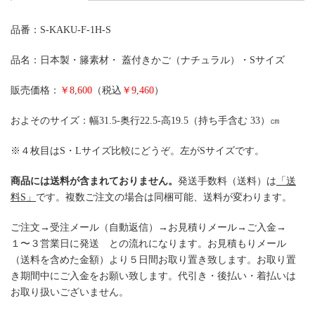
品番：S-KAKU-F-1H-S
品名：日本製・籐素材・ 蓋付きかご（ナチュラル）・Sサイズ
販売価格：
￥8,600
（税込
￥9,460
）
およそのサイズ：幅31.5-奥行22.5-高19.5（持ち手含む 33）㎝
※４枚目はS・Lサイズ比較にどうぞ。左がSサイズです。
商品には送料が含まれておりません。
発送手数料（送料）は
「送
料S」
です。複数ご注文の場合は同梱可能、送料が変わります。
ご注文→受注メール（自動返信）→お見積りメール→ご入金→
１〜３営業日に発送 との流れになります。お見積もりメール
（送料を含めた金額）より５日間お取り置き致します。お取り置
き期間中にご入金をお願い致します。代引き・後払い・着払いは
お取り扱いございません。