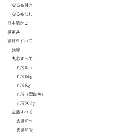
なる布付き
なる布なし
日本製かご
籐家具
籐材料すべて
挽籐
丸芯すべて
丸芯10m
丸芯15kg
丸芯1kg
丸芯（漂白色）
丸芯500g
皮籐すべて
皮籐10m
皮籐100g