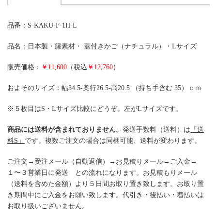
品番：S-KAKU-F-1H-L
品名：日本製・籐素材・ 蓋付きかご（ナチュラル）・Lサイズ
販売価格：
￥11,600
（税込
￥12,760
）
およそのサイズ：幅34.5-奥行26.5-高20.5 （持ち手含む 35）ｃｍ
※５枚目はS・Lサイズ比較にどうぞ。左がLサイズです。
商品には送料が含まれておりません。
発送手数料（送料）は
「送
料S」
です。複数ご注文の場合は同梱可能、送料が変わります。
ご注文→受注メール（自動返信）→お見積りメール→ご入金→
１〜３営業日に発送 との流れになります。お見積もりメール
（送料を含めた金額）より５日間お取り置き致します。お取り置
き期間中にご入金をお願い致します。代引き・後払い・着払いは
お取り扱いございません。