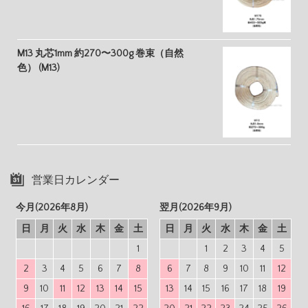
M13 丸芯1mm 約270〜300g 巻束（自然
色） (M13)
営業日カレンダー
今月(2026年8月)
翌月(2026年9月)
日
月
火
水
木
金
土
日
月
火
水
木
金
土
1
1
2
3
4
5
2
3
4
5
6
7
8
6
7
8
9
10
11
12
9
10
11
12
13
14
15
13
14
15
16
17
18
19