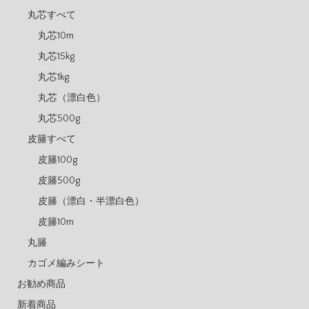
丸芯すべて
丸芯10m
丸芯15kg
丸芯1kg
丸芯（漂白色）
丸芯500g
皮籐すべて
皮籐100g
皮籐500g
皮籐（漂白・半漂白色）
皮籐10m
丸籐
カゴメ編みシート
お勧め商品
新着商品