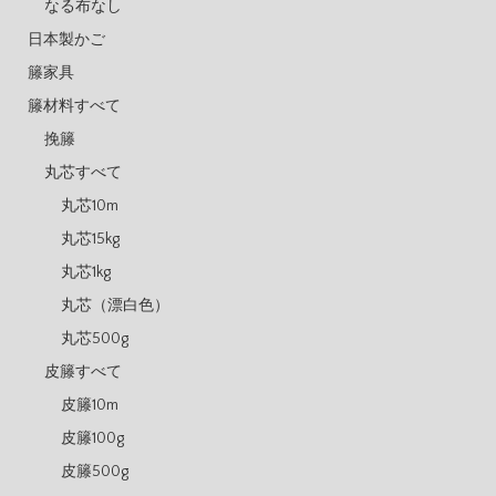
なる布なし
日本製かご
籐家具
籐材料すべて
挽籐
丸芯すべて
丸芯10m
丸芯15kg
丸芯1kg
丸芯（漂白色）
丸芯500g
皮籐すべて
皮籐10m
皮籐100g
皮籐500g