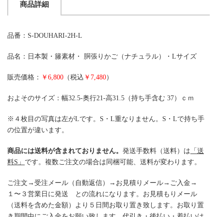
商品詳細
品番：S-DOUHARI-2H-L
品名：日本製・籐素材・ 胴張りかご（ナチュラル）・Lサイズ
販売価格：
￥6,800
（税込
￥7,480
）
およそのサイズ：幅32.5-奥行21-高31.5（持ち手含む 37）ｃｍ
※４枚目の写真は左がLです。S・L重なりません。S・Lで持ち手
の位置が違います。
商品には送料が含まれておりません。
発送手数料（送料）は
「送
料S」
です。複数ご注文の場合は同梱可能、送料が変わります。
ご注文→受注メール（自動返信）→お見積りメール→ご入金→
１〜３営業日に発送 との流れになります。お見積もりメール
（送料を含めた金額）より５日間お取り置き致します。お取り置
き期間中にご入金をお願い致します。代引き・後払い・着払いは