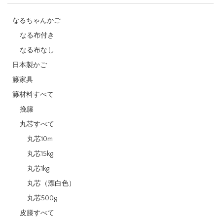
なるちゃんかご
なる布付き
なる布なし
日本製かご
籐家具
籐材料すべて
挽籐
丸芯すべて
丸芯10m
丸芯15kg
丸芯1kg
丸芯（漂白色）
丸芯500g
皮籐すべて