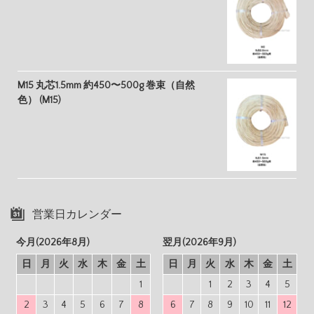
M15 丸芯1.5mm 約450〜500g 巻束（自然
色） (M15)
営業日カレンダー
今月(2026年8月)
翌月(2026年9月)
日
月
火
水
木
金
土
日
月
火
水
木
金
土
1
1
2
3
4
5
2
3
4
5
6
7
8
6
7
8
9
10
11
12