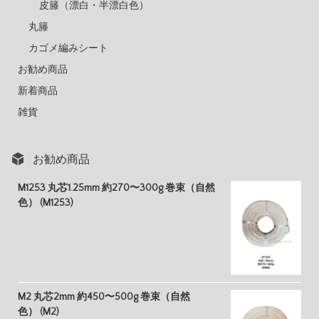
皮籐（漂白・半漂白色）
丸籐
カゴメ編みシート
お勧め商品
新着商品
雑貨
お勧め商品
M1253 丸芯1.25mm 約270〜300g 巻束（自然
色） (M1253)
M2 丸芯2mm 約450〜500g 巻束（自然
色） (M2)