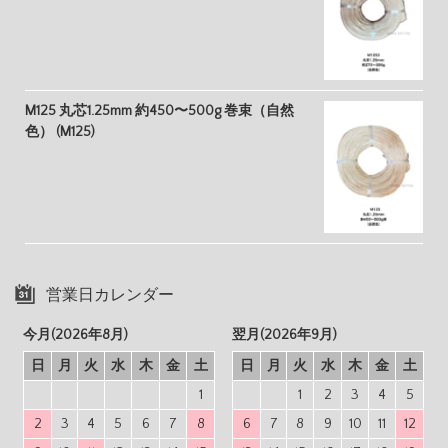
M125 丸芯1.25mm 約450〜500g 巻束（自然
色） (M125)
営業日カレンダー
今月(2026年8月)
翌月(2026年9月)
日
月
火
水
木
金
土
日
月
火
水
木
金
土
1
1
2
3
4
5
2
3
4
5
6
7
8
6
7
8
9
10
11
12