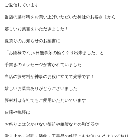
ご返信しています
当店の籐材料をお買い上げいただいた神社のお客さまから
嬉しいお葉書をいただきました！
夏祭りのお知らせのお葉書に
「お陰様で7月○日無事茅の輪くぐり出来ました」と
手書きのメッセージが書かれていました
当店の籐材料が神事のお役に立てて光栄です！
嬉しいお葉書ありがとうございました
籐材料は寺社でもご愛用いただいています
皮籘や挽籐は
お祭りには欠かせない篠笛や篳篥などの和楽器や
滑り止め・補強・装飾・工芸品の修理にもお使いいただいており