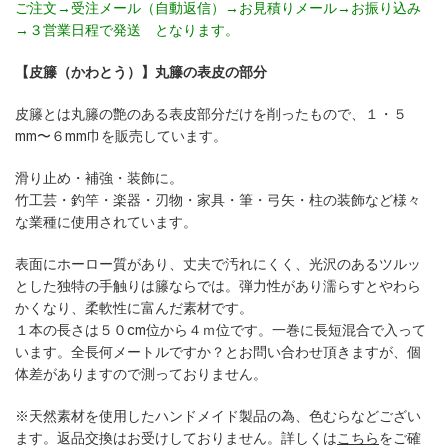
ご注文→受注メール（自動返信）→お見積りメール→お振り込み
→３営業日程で発送 となります。
【皮籐（かわとう）】丸籐の表皮の部分
皮籐とは丸籐の艶のある表皮部分だけを削ったもので、１・５
mm〜６mm巾を販売しています。
滑り止め・補強・装飾に。
竹工芸・釣竿・楽器・刃物・家具・筆・弓矢・柱の装飾など様々
な業種に使用されています。
表面にホーロー質があり、丈夫で汚れにくく、光沢のあるツルッ
とした独特の手触りは籐ならでは。弾力性があり濡らすとやわら
かくなり、柔軟性に富んだ素材です。
１本の長さは５０cm位から４ｍ位です。一巻に長短混合で入って
います。全長何メートルですか？とお問い合わせ頂きますが、個
体差がありますので測っておりません。
※天然素材を使用したハンドメイド製品の為、色むらなどござい
ます。返品交換はお受けしておりません。詳しくは
こちら
をご確