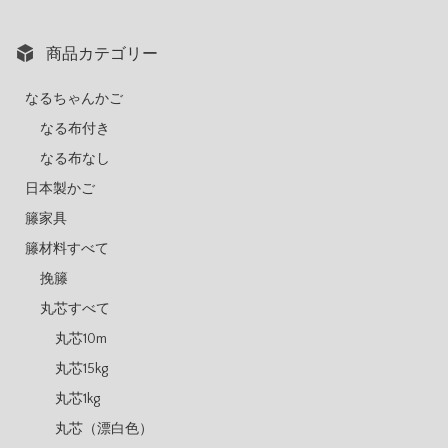
商品カテゴリー
なるちゃんかご
なる布付き
なる布なし
日本製かご
籐家具
籐材料すべて
挽籐
丸芯すべて
丸芯10m
丸芯15kg
丸芯1kg
丸芯（漂白色）