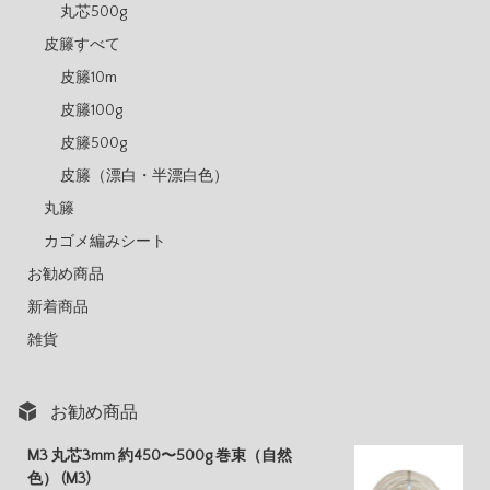
丸芯500g
皮籐すべて
皮籐10m
皮籐100g
皮籐500g
皮籐（漂白・半漂白色）
丸籐
カゴメ編みシート
お勧め商品
新着商品
雑貨
お勧め商品
M3 丸芯3mm 約450〜500g 巻束（自然
色） (M3)