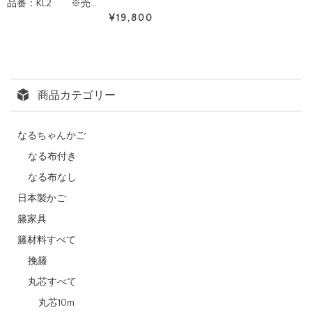
品番：KL2 ※売…
¥19,800
商品カテゴリー
なるちゃんかご
なる布付き
なる布なし
日本製かご
籐家具
籐材料すべて
挽籐
丸芯すべて
丸芯10m