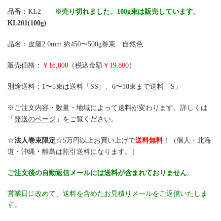
品番：KL2
※売り切れました。100g束は販売しています。
KL201(100g)
品名：皮籐2.0mm 約450〜500g巻束 自然色
販売価格：
￥18,000
（税込金額
￥19,800
）
別途送料：1〜5束は送料「SS」、6〜10束まで送料「S」
※ご注文内容・数量・地域によって送料が変わります。詳しくは
「
発送のページ
」をご覧ください。
☆
法人巻束限定
☆5万円以上お買い上げで
送料無料
！（個人・北海
道・沖縄・離島は割引送料になります。）
ご注文後の自動返信メールには送料が含まれておりません
。
営業日に改めて、送料を含めたお見積りメールをご返信いたしま
す。