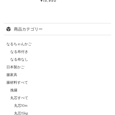
¥15,950
商品カテゴリー
なるちゃんかご
なる布付き
なる布なし
日本製かご
籐家具
籐材料すべて
挽籐
丸芯すべて
丸芯10m
丸芯15kg