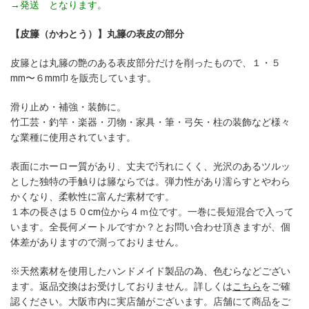
→発送 となります。
【皮籐（かわとう）】丸籐の表皮の部分
皮籐とは丸籐の艶のある表皮部分だけを削ったもので、１・５
mm〜６mm巾を販売しています。
滑り止め・補強・装飾に。
竹工芸・釣竿・楽器・刃物・家具・筆・弓矢・柱の装飾など様々
な業種に使用されています。
表面にホーロー質があり、丈夫で汚れにくく、光沢のあるツルッ
とした独特の手触りは籐ならでは。弾力性があり濡らすとやわら
かくなり、柔軟性に富んだ素材です。
１本の長さは５０cm位から４ｍ位です。一巻に長短混合で入って
います。全長何メートルですか？とお問い合わせ頂きますが、個
体差がありますので測っておりません。
※天然素材を使用したハンドメイド製品の為、色むらなどござい
ます。返品交換はお受けしておりません。詳しくは
こちら
をご確
認ください。大阪市内に実店舗がございます。店舗にて商品をご