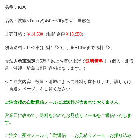
品番：KD6
品名：皮籐6.0mm 約450〜500g巻束 自然色
販売価格：
￥14,500
（税込金額
￥15,950
）
別途送料：1〜5束は送料「SS」、6〜10束まで送料「S」
☆
法人巻束限定
☆5万円以上お買い上げで
送料無料
！（個人・北海
道・沖縄・離島は割引送料になります。）
※ご注文内容・数量・地域によって送料が変わります。詳しくは
「
発送のページ
」をご覧ください。
ご注文後の自動返信メールには送料が含まれておりません。
営業日に改めて、送料を含めたお見積りメールをご返信いたしま
す。
ご注文→受注メール（自動返信）→お見積りメール→お振り込み