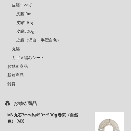
皮籐すべて
皮籐10m
皮籐100g
皮籐500g
皮籐（漂白・半漂白色）
丸籐
カゴメ編みシート
お勧め商品
新着商品
雑貨
お勧め商品
M3 丸芯3mm 約450〜500g 巻束（自然
色） (M3)