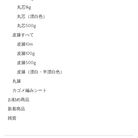
丸芯1kg
丸芯（漂白色）
丸芯500g
皮籐すべて
皮籐10m
皮籐100g
皮籐500g
皮籐（漂白・半漂白色）
丸籐
カゴメ編みシート
お勧め商品
新着商品
雑貨