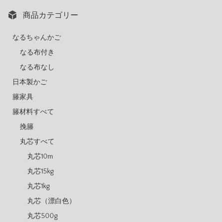
商品カテゴリー
なるちゃんかご
なる布付き
なる布なし
日本製かご
籐家具
籐材料すべて
挽籐
丸芯すべて
丸芯10m
丸芯15kg
丸芯1kg
丸芯（漂白色）
丸芯500g