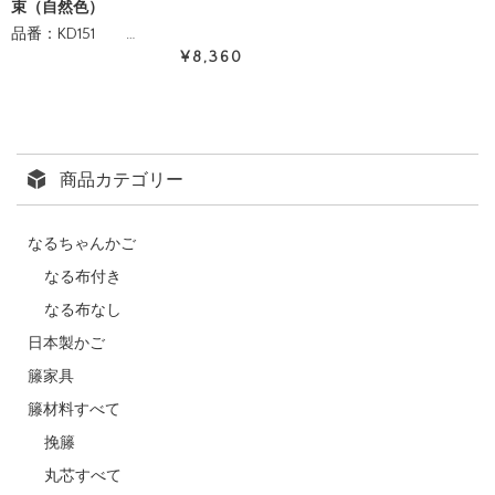
束（自然色）
品番：KD151 …
¥8,360
商品カテゴリー
なるちゃんかご
なる布付き
なる布なし
日本製かご
籐家具
籐材料すべて
挽籐
丸芯すべて