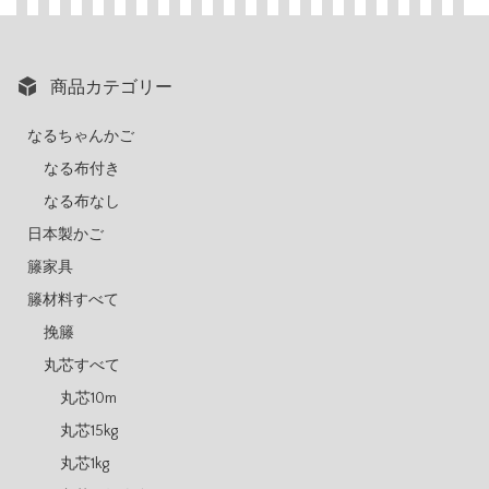
商品カテゴリー
なるちゃんかご
なる布付き
なる布なし
日本製かご
籐家具
籐材料すべて
挽籐
丸芯すべて
丸芯10m
丸芯15kg
丸芯1kg