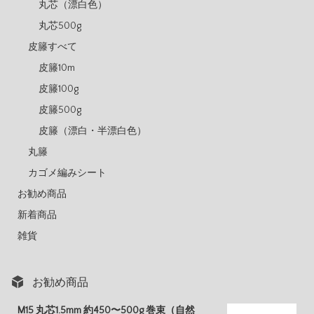
丸芯（漂白色）
丸芯500g
皮籐すべて
皮籐10m
皮籐100g
皮籐500g
皮籐（漂白・半漂白色）
丸籐
カゴメ編みシート
お勧め商品
新着商品
雑貨
お勧め商品
M15 丸芯1.5mm 約450〜500g 巻束（自然