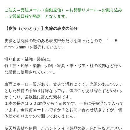
ご注文→受注メール（自動返信）→お見積りメール→お振り込み
→３営業日程で発送 となります。
【皮籐（かわとう）】丸籐の表皮の部分
皮籐とは丸籐の艶のある表皮部分だけを削ったもので、１・５
mm〜６mm巾を販売しています。
滑り止め・補強・装飾に。
竹工芸・釣竿・楽器・刃物・家具・筆・弓矢・柱の装飾など様々
な業種に使用されています。
表面にホーロー質があり、丈夫で汚れにくく、光沢のあるツルッ
とした独特の手触りは籐ならでは。弾力性があり濡らすとやわら
かくなり、柔軟性に富んだ素材です。
１本の長さは５０cm位から４ｍ位です。一巻に長短混合で入って
います。全長何メートルですか？とお問い合わせ頂きますが、個
体差がありますので測っておりません。
※天然素材を使用したハンドメイド製品の為、色むらなどござい