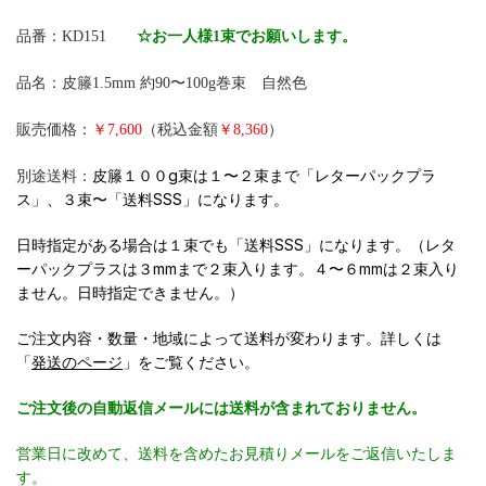
品番：KD151
☆お一人様1束でお願いします。
品名：皮籐1.5mm 約90〜100g巻束 自然色
販売価格：
￥7,600
（税込金額
￥8,360
）
別途送料：
皮籐１００g束は１〜２束まで「レターパックプラ
ス」、３束〜「送料SSS」になります。
日時指定がある場合は１束でも「送料SSS」になります。（レタ
ーパックプラスは３mmまで２束入ります。４〜６mmは２束入り
ません。日時指定できません。）
ご注文内容・数量・地域によって送料が変わります。詳しくは
「
発送のページ
」をご覧ください。
ご注文後の自動返信メールには送料が含まれておりません。
営業日に改めて、送料を含めたお見積りメールをご返信いたしま
す。