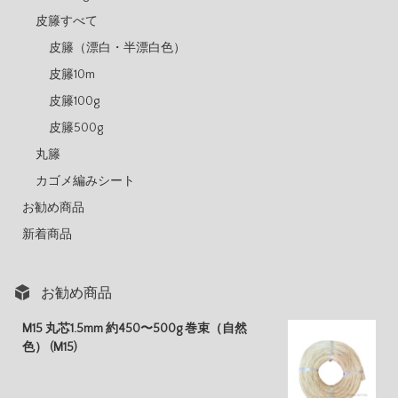
皮籐すべて
皮籐（漂白・半漂白色）
皮籐10m
皮籐100g
皮籐500g
丸籐
カゴメ編みシート
お勧め商品
新着商品
お勧め商品
M15 丸芯1.5mm 約450〜500g 巻束（自然
色） (M15)