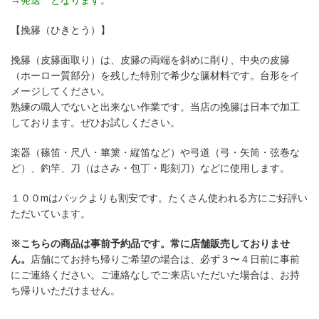
【挽籐（ひきとう）】
挽籐（皮籐面取り）は、皮籐の両端を斜めに削り、中央の皮籐
（ホーロー質部分）を残した特別で希少な籘材料です。台形をイ
メージしてください。
熟練の職人でないと出来ない作業です。当店の挽籐は日本で加工
しております。ぜひお試しください。
楽器（篠笛・尺八・篳篥・縦笛など）や弓道（弓・矢筒・弦巻な
ど）、釣竿、刀（はさみ・包丁・彫刻刀）などに使用します。
１００mはパックよりも割安です。たくさん使われる方にご好評い
ただいています。
※こちらの商品は事前予約品です。常に店舗販売しておりませ
ん。
店舗にてお持ち帰りご希望の場合は、必ず３〜４日前に事前
にご連絡ください。ご連絡なしでご来店いただいた場合は、お持
ち帰りいただけません。