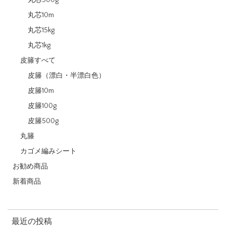
丸芯10m
丸芯15kg
丸芯1kg
皮籐すべて
皮籐（漂白・半漂白色）
皮籐10m
皮籐100g
皮籐500g
丸籐
カゴメ編みシート
お勧め商品
新着商品
最近の投稿