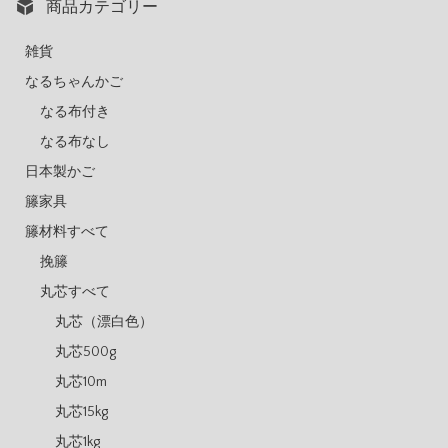
商品カテゴリー
雑貨
なるちゃんかご
なる布付き
なる布なし
日本製かご
籐家具
籐材料すべて
挽籐
丸芯すべて
丸芯（漂白色）
丸芯500g
丸芯10m
丸芯15kg
丸芯1kg