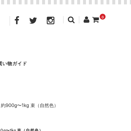
0
買い物ガイド
 約900g〜1kg 束（自然色）
00g〜1kg 束（自然色）