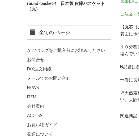
営業日に
round-basket-1 日本製 皮籐バスケット
（丸）
ご注文→
【丸芯（
全ての ページ
表面にホ
１０分程
かごバッグをご購入前にお読みください
編んでい
お問合せ
N品番は
FAX注文用紙
メールでのお問い合せ
一巻に長
NEWS
※天然素
ITEM
い。大阪
会社案内
関連商品
ACCESS
お買い物ガイド
発送について