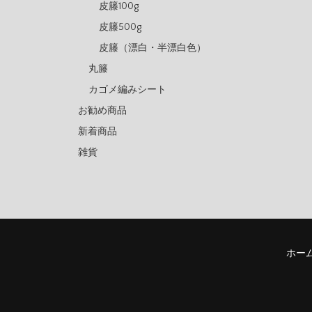
皮籐100g
皮籐500g
皮籐（漂白・半漂白色）
丸籐
カゴメ編みシート
お勧め商品
新着商品
雑貨
ホー