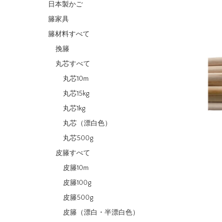
日本製かご
籐家具
籐材料すべて
挽籐
丸芯すべて
丸芯10m
丸芯15kg
丸芯1kg
丸芯（漂白色）
丸芯500g
皮籐すべて
皮籐10m
皮籐100g
皮籐500g
皮籐（漂白・半漂白色）