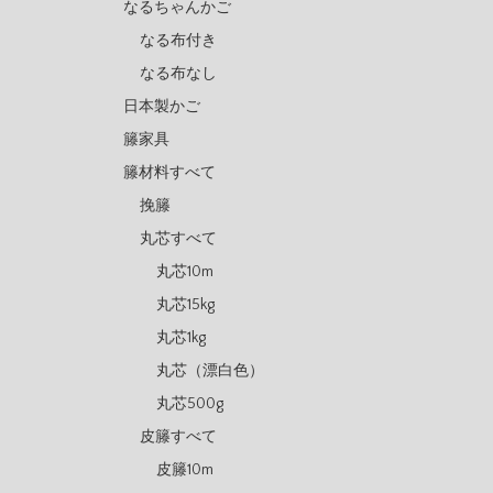
なるちゃんかご
なる布付き
なる布なし
日本製かご
籐家具
籐材料すべて
挽籐
丸芯すべて
丸芯10m
丸芯15kg
丸芯1kg
丸芯（漂白色）
丸芯500g
皮籐すべて
皮籐10m