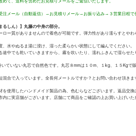
改めて、送料を含めたお見積りメールをご返信いたします。
受注メール（自動返信）→お見積りメール→お振り込み→３営業日程で
まるしん）】丸籐の中身の部分。
ーロー質がありませんので着色が可能です。弾力性があり濡らすとやわ
度、水やぬるま湯に浸け、湿った柔らかい状態にして編んでください。
る途中でも乾いていきますから、霧を吹いたり、濡れふきんで湿らせた
巻いていない丸芯で自然色です。丸芯８mmは１０m、１kg、１５Kgで
短混合で入っています。全長何メートルですか？とお問い合わせ頂きま
材を使用したハンドメイド製品の為、色むらなどございます。返品交換
市内に実店舗がございます。店舗にて商品をご確認の上お買い上げいた