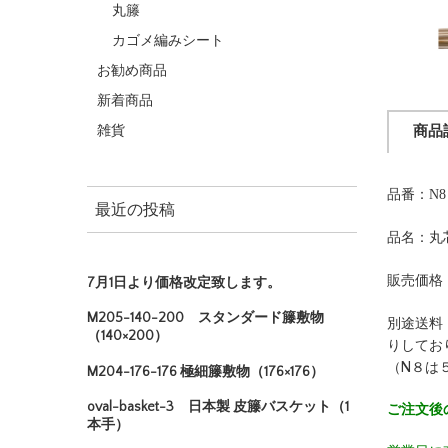
丸籐
カゴメ編みシート
お勧め商品
新着商品
雑貨
商品
品番：N8
最近の投稿
品名：丸芯
販売価格
7月1日より価格改定致します。
M205-140-200 スタンダード籐敷物
別途送料
（140×200）
りしてお
（N８は
M204-176-176 極細籐敷物（176×176）
oval-basket-3 日本製 皮籐バスケット（1
ご注文後
本手）