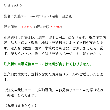
品番：A810
品名：丸籐8〜10mm 約900g〜1kg束 自然色
販売価格：
￥8,900
（税込金額
￥9,790
）
別途送料
：
丸籐１kgは送料「送料L〜LL」になります。
※ご注文内
容・法人・個人・数量・地域・発送形状によって送料が変わりま
す。法人名（教室・団体・学校なども含む）ございましたら、必
ずご記入ください。詳しくは「
発送のページ
」をご覧ください。
注文後の自動返信メールには送料が含まれておりません。
営業日に改めて、送料を含めたお見積りメールをご返信いたしま
す。
ご注文→受注メール（自動返信）→お見積りメール→お振り込み
→発送 となります。
【丸籐（まるとう）】