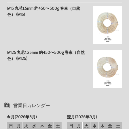
M15 丸芯1.5mm 約450〜500g 巻束（自然
色） (M15)
M125 丸芯1.25mm 約450〜500g 巻束（自然
色） (M125)
営業日カレンダー
今月(2026年8月)
翌月(2026年9月)
日
月
火
水
木
金
土
日
月
火
水
木
金
土