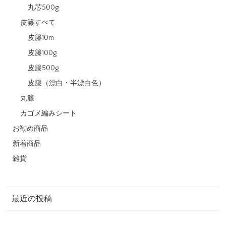
丸芯500g
皮籐すべて
皮籐10m
皮籐100g
皮籐500g
皮籐（漂白・半漂白色）
丸籐
カゴメ編みシート
お勧め商品
新着商品
雑貨
最近の投稿