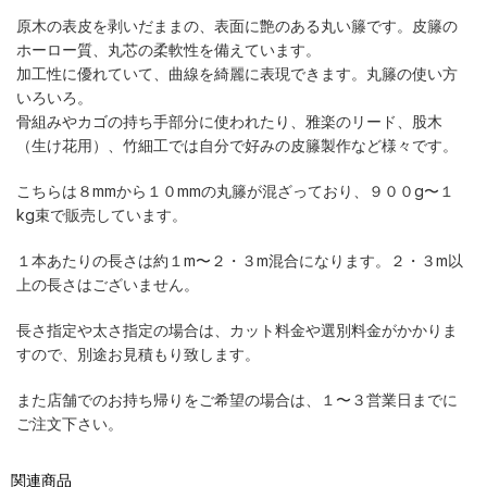
原木の表皮を剥いだままの、表面に艶のある丸い籐です。皮籐の
ホーロー質、丸芯の柔軟性を備えています。
加工性に優れていて、曲線を綺麗に表現できます。丸籐の使い方
いろいろ。
骨組みやカゴの持ち手部分に使われたり、雅楽のリード、股木
（生け花用）、竹細工では自分で好みの皮籐製作など様々です。
こちらは８mmから１０mmの丸籐が混ざっており、９００g〜１
kg束で販売しています。
１本あたりの長さは約１m〜２・３m混合になります。２・３m以
上の長さはございません。
長さ指定や太さ指定の場合は、カット料金や選別料金がかかりま
すので、別途お見積もり致します。
また店舗でのお持ち帰りをご希望の場合は、１〜３営業日までに
ご注文下さい。
関連商品