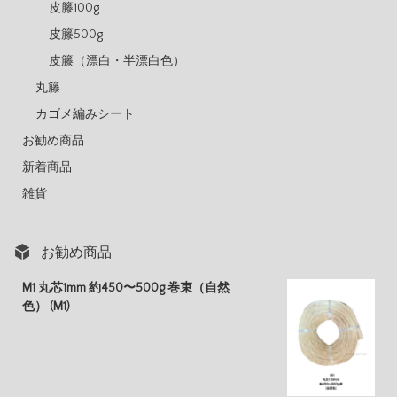
皮籐100g
皮籐500g
皮籐（漂白・半漂白色）
丸籐
カゴメ編みシート
お勧め商品
新着商品
雑貨
お勧め商品
M1 丸芯1mm 約450〜500g 巻束（自然
色） (M1)