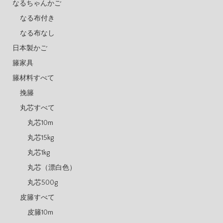
なるちゃんかご
なる布付き
なる布なし
日本製かご
籐家具
籐材料すべて
挽籐
丸芯すべて
丸芯10m
丸芯15kg
丸芯1kg
丸芯（漂白色）
丸芯500g
皮籐すべて
皮籐10m