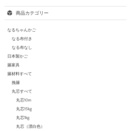
商品カテゴリー
なるちゃんかご
なる布付き
なる布なし
日本製かご
籐家具
籐材料すべて
挽籐
丸芯すべて
丸芯10m
丸芯15kg
丸芯1kg
丸芯（漂白色）