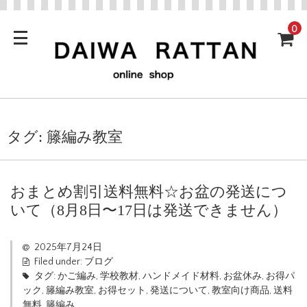
0
タグ:
籐編み教室
おまとめ割引送料無料☆お盆の発送につ
いて（8月8日〜17日は発送できません）
2025年7月24日
Filed under:
ブログ
タグ:
かご編み
,
学校教材
,
ハンドメイド材料
,
お盆休み
,
お得パ
ック
,
籐編み教室
,
お得セット
,
発送について
,
教室向け商品
,
送料
無料
,
籐編み