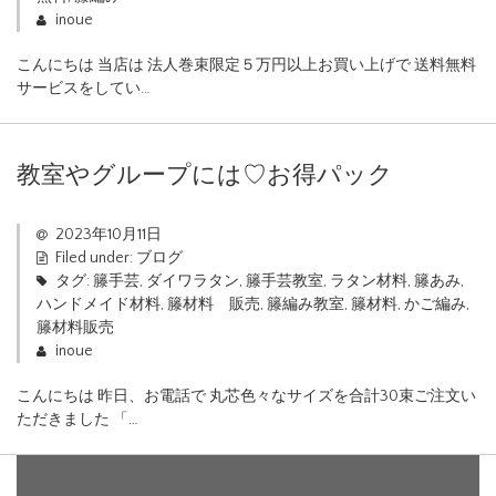
inoue
こんにちは 当店は 法人巻束限定５万円以上お買い上げで 送料無料
サービスをしてい…
教室やグループには♡お得パック
2023年10月11日
Filed under:
ブログ
タグ:
籐手芸
,
ダイワラタン
,
籐手芸教室
,
ラタン材料
,
籐あみ
,
ハンドメイド材料
,
籐材料 販売
,
籐編み教室
,
籐材料
,
かご編み
,
籐材料販売
inoue
こんにちは 昨日、お電話で 丸芯色々なサイズを合計30束ご注文い
ただきました 「…