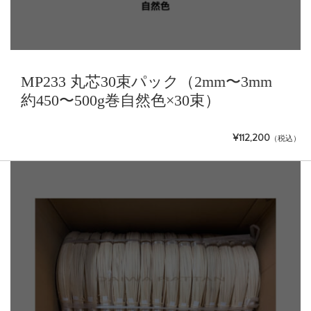
MP233 丸芯30束パック（2mm〜3mm
約450〜500g巻自然色×30束）
¥112,200
（税込）