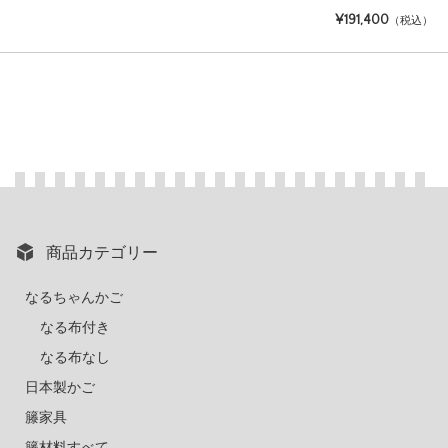
¥191,400
（税込）
商品カテゴリー
なるちゃんかご
なる布付き
なる布なし
日本製かご
籐家具