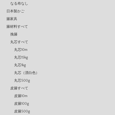
なる布なし
日本製かご
籐家具
籐材料すべて
挽籐
丸芯すべて
丸芯10m
丸芯15kg
丸芯1kg
丸芯（漂白色）
丸芯500g
皮籐すべて
皮籐10m
皮籐100g
皮籐500g