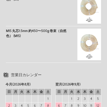
M15 丸芯1.5mm 約450〜500g 巻束（自然
色） (M15)
営業日カレンダー
今月(2026年8月)
翌月(2026年9月)
日
月
火
水
木
金
土
日
月
火
水
木
金
土
1
1
2
3
4
5
2
3
4
5
6
7
8
6
7
8
9
10
11
12