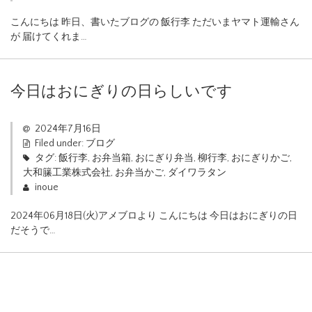
こんにちは 昨日、書いたブログの 飯行李 ただいまヤマト運輸さん
が 届けてくれま…
今日はおにぎりの日らしいです
2024年7月16日
Filed under:
ブログ
タグ:
飯行李
,
お弁当箱
,
おにぎり弁当
,
柳行李
,
おにぎりかご
,
大和籘工業株式会社
,
お弁当かご
,
ダイワラタン
inoue
2024年06月18日(火)アメブロより こんにちは 今日はおにぎりの日
だそうで…