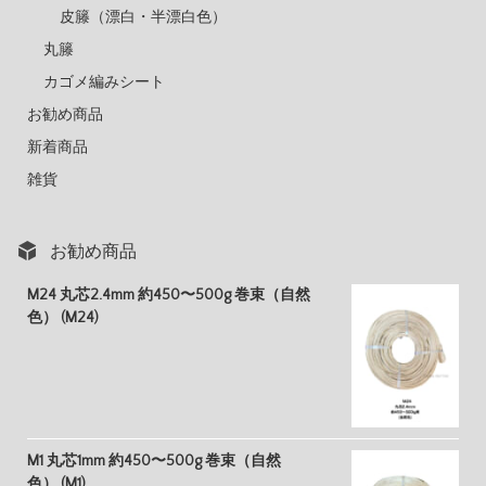
皮籐（漂白・半漂白色）
丸籐
カゴメ編みシート
お勧め商品
新着商品
雑貨
お勧め商品
M24 丸芯2.4mm 約450〜500g 巻束（自然
色） (M24)
M1 丸芯1mm 約450〜500g 巻束（自然
色） (M1)