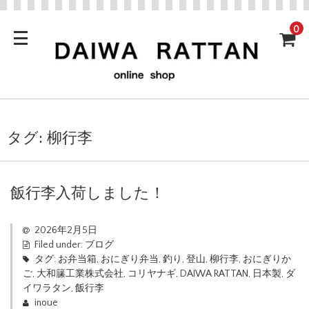
0
タグ:
柳行李
飯行李入荷しました！
2026年2月5日
Filed under:
ブログ
タグ:
お弁当箱
,
おにぎり弁当
,
釣り
,
登山
,
柳行李
,
おにぎりか
ご
,
大和籘工業株式会社
,
コリヤナギ
,
DAIWA RATTAN
,
日本製
,
ダ
イワラタン
,
飯行李
inoue