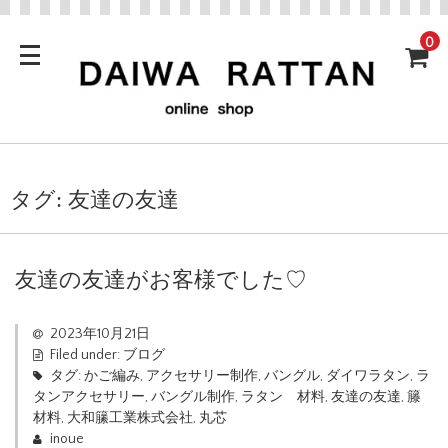
0
タグ:
友達の友達
友達の友達がお客様でした♡
2023年10月21日
Filed under:
ブログ
タグ:
かご編み
,
アクセサリー制作
,
バングル
,
ダイワラタン
,
ラ
タンアクセサリー
,
バングル制作
,
ラタン 材料
,
友達の友達
,
籐
材料
,
大和籘工業株式会社
,
丸芯
inoue