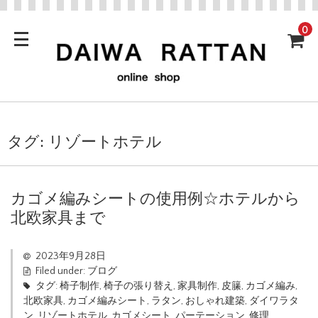
0
タグ:
リゾートホテル
カゴメ編みシートの使用例☆ホテルから
北欧家具まで
2023年9月28日
Filed under:
ブログ
タグ:
椅子制作
,
椅子の張り替え
,
家具制作
,
皮籘
,
カゴメ編み
,
北欧家具
,
カゴメ編みシート
,
ラタン
,
おしゃれ建築
,
ダイワラタ
ン
,
リゾートホテル
,
カゴメシート
,
パーテーション
,
修理