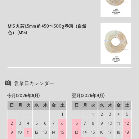
M15 丸芯1.5mm 約450〜500g 巻束（自然
色） (M15)
営業日カレンダー
今月(2026年8月)
翌月(2026年9月)
日
月
火
水
木
金
土
日
月
火
水
木
金
土
1
1
2
3
4
5
2
3
4
5
6
7
8
6
7
8
9
10
11
12
9
10
11
12
13
14
15
13
14
15
16
17
18
19