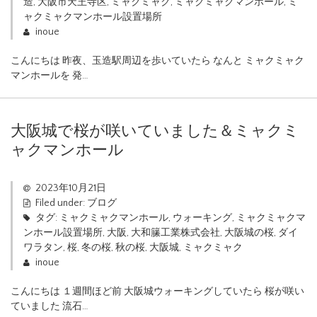
造
,
大阪市天王寺区
,
ミャクミャク
,
ミャクミャクマンホール
,
ミ
ャクミャクマンホール設置場所
inoue
こんにちは 昨夜、玉造駅周辺を歩いていたら なんと ミャクミャク
マンホールを 発…
大阪城で桜が咲いていました＆ミャクミ
ャクマンホール
2023年10月21日
Filed under:
ブログ
タグ:
ミャクミャクマンホール
,
ウォーキング
,
ミャクミャクマ
ンホール設置場所
,
大阪
,
大和籘工業株式会社
,
大阪城の桜
,
ダイ
ワラタン
,
桜
,
冬の桜
,
秋の桜
,
大阪城
,
ミャクミャク
inoue
こんにちは １週間ほど前 大阪城ウォーキングしていたら 桜が咲い
ていました 流石…