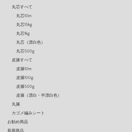
丸芯すべて
丸芯10m
丸芯15kg
丸芯1kg
丸芯（漂白色）
丸芯500g
皮籐すべて
皮籐10m
皮籐100g
皮籐500g
皮籐（漂白・半漂白色）
丸籐
カゴメ編みシート
お勧め商品
新着商品