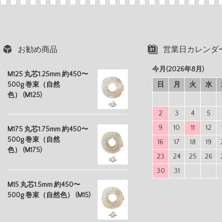
お勧め商品
営業日カレンダ
今月(2026年8月)
M125 丸芯1.25mm 約450〜
500g 巻束（自然
日
月
火
水
色） (M125)
2
3
4
5
9
10
11
12
M175 丸芯1.75mm 約450〜
500g 巻束（自然
16
17
18
19
色） (M175)
23
24
25
26
30
31
M15 丸芯1.5mm 約450〜
500g 巻束（自然色） (M15)