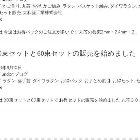
:
かご作り
,
丸芯
,
お得
,
かご編み
,
ラタン
,
バスケット編み
,
ダイワラタン
,
セット販売
,
大和籘工業株式会社
ue
 今週はお得パックのご注文が多いです 丸芯の巻束2mm・2.4mm・2…
30束セットと60束セットの販売を始めました
23年8月10日
d under:
ブログ
:
ラタン
,
籐手芸
,
ダイワラタン
,
お得パック
,
おまとめ割引
,
お得セット
,
ue
は 30束セットと60束セットで お得セットの販売を始めました 丸芯３０