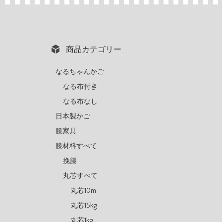
商品カテゴリー
なるちゃんかご
なる布付き
なる布なし
日本製かご
籐家具
籐材料すべて
挽籐
丸芯すべて
丸芯10m
丸芯15kg
丸芯1kg