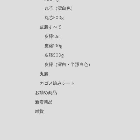
丸芯（漂白色）
丸芯500g
皮籐すべて
皮籐10m
皮籐100g
皮籐500g
皮籐（漂白・半漂白色）
丸籐
カゴメ編みシート
お勧め商品
新着商品
雑貨