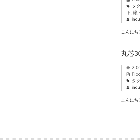
タグ
ト
,
籐
,
ino
こんにちは
丸芯
20
File
タグ
ino
こんにち