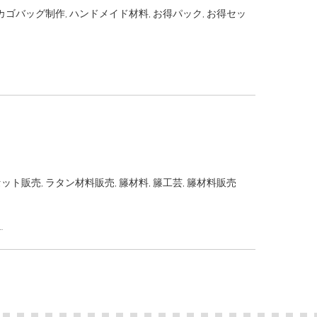
カゴバッグ制作
,
ハンドメイド材料
,
お得パック
,
お得セッ
セット販売
,
ラタン材料販売
,
籐材料
,
籐工芸
,
籐材料販売
…