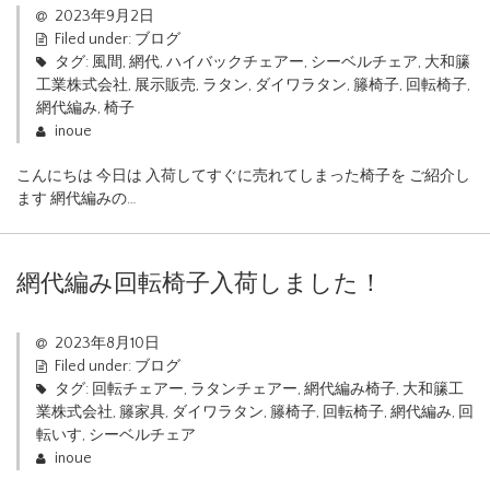
2023年9月2日
Filed under:
ブログ
タグ:
風間
,
網代
,
ハイバックチェアー
,
シーベルチェア
,
大和籘
工業株式会社
,
展示販売
,
ラタン
,
ダイワラタン
,
籐椅子
,
回転椅子
,
網代編み
,
椅子
inoue
こんにちは 今日は 入荷してすぐに売れてしまった椅子を ご紹介し
ます 網代編みの…
網代編み回転椅子入荷しました！
2023年8月10日
Filed under:
ブログ
タグ:
回転チェアー
,
ラタンチェアー
,
網代編み椅子
,
大和籘工
業株式会社
,
籐家具
,
ダイワラタン
,
籐椅子
,
回転椅子
,
網代編み
,
回
転いす
,
シーベルチェア
inoue