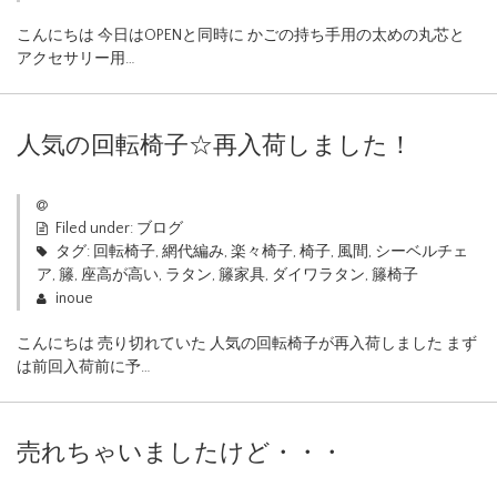
こんにちは 今日はOPENと同時に かごの持ち手用の太めの丸芯と
アクセサリー用…
人気の回転椅子☆再入荷しました！
Filed under:
ブログ
タグ:
回転椅子
,
網代編み
,
楽々椅子
,
椅子
,
風間
,
シーベルチェ
ア
,
籐
,
座高が高い
,
ラタン
,
籐家具
,
ダイワラタン
,
籐椅子
inoue
こんにちは 売り切れていた 人気の回転椅子が再入荷しました まず
は前回入荷前に予…
売れちゃいましたけど・・・