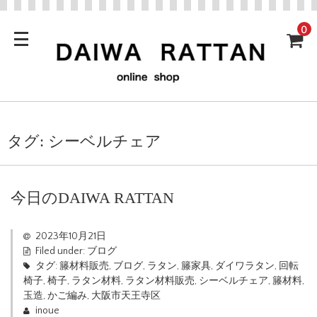
0
タグ:
シーベルチェア
今日のDAIWA RATTAN
2023年10月21日
Filed under:
ブログ
タグ:
籐材料販売
,
ブログ
,
ラタン
,
籐家具
,
ダイワラタン
,
回転
椅子
,
椅子
,
ラタン材料
,
ラタン材料販売
,
シーベルチェア
,
籐材料
,
玉造
,
かご編み
,
大阪市天王寺区
inoue