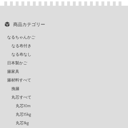
商品カテゴリー
なるちゃんかご
なる布付き
なる布なし
日本製かご
籐家具
籐材料すべて
挽籐
丸芯すべて
丸芯10m
丸芯15kg
丸芯1kg