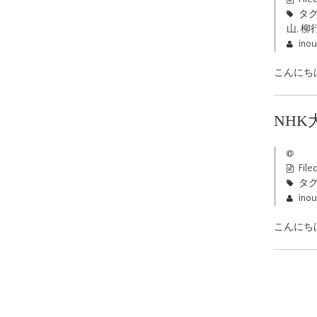
タグ
山
,
柳
ino
こんにち
NH
File
タグ
ino
こんにちは