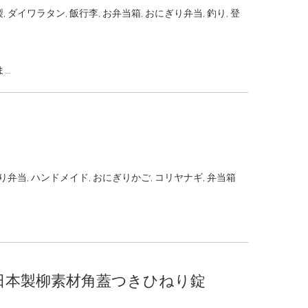
製
,
ダイワラタン
,
飯行李
,
お弁当箱
,
おにぎり弁当
,
釣り
,
登
ま…
り弁当
,
ハンドメイド
,
おにぎりかご
,
コリヤナギ
,
弁当箱
a-L-sh 日本製柳素材角蓋つきひねり錠