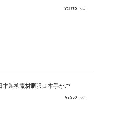
¥21,780
（税込）
2honte 日本製柳素材胴張２本手かご
¥9,900
（税込）