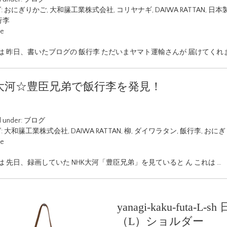
:
おにぎりかご
,
大和籘工業株式会社
,
コリヤナギ
,
DAIWA RATTAN
,
日本
行李
ue
は 昨日、書いたブログの 飯行李 ただいまヤマト運輸さんが 届けてくれ
K大河☆豊臣兄弟で飯行李を発見！
d under:
ブログ
:
大和籘工業株式会社
,
DAIWA RATTAN
,
柳
,
ダイワラタン
,
飯行李
,
おにぎ
ue
 先日、録画していた NHK大河「豊臣兄弟」を見ていると ん これは …
yanagi-kaku-fut
（L）ショルダー