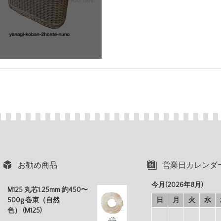
お勧め商品
営業日カレンダ
今月(2026年8月)
M125 丸芯1.25mm 約450〜
500g 巻束（自然
日
月
火
水
色） (M125)