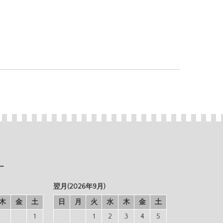
ー
翌月(2026年9月)
木
金
土
日
月
火
水
木
金
土
1
1
2
3
4
5