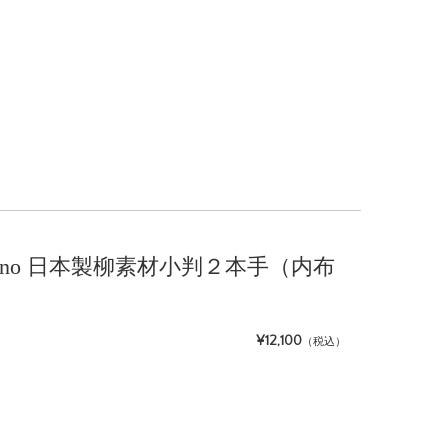
onte-nuno 日本製柳素材小判２本手（内布
¥12,100
（税込）