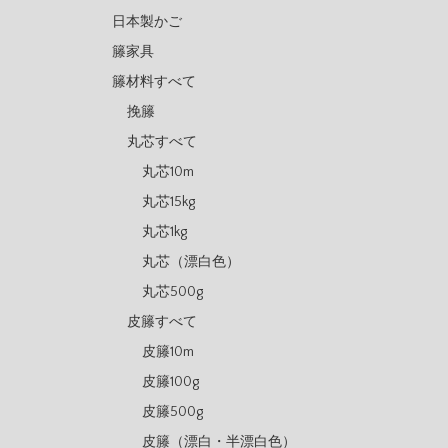
日本製かご
籐家具
籐材料すべて
挽籐
丸芯すべて
丸芯10m
丸芯15kg
丸芯1kg
丸芯（漂白色）
丸芯500g
皮籐すべて
皮籐10m
皮籐100g
皮籐500g
皮籐（漂白・半漂白色）