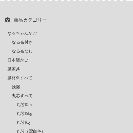
商品カテゴリー
なるちゃんかご
なる布付き
なる布なし
日本製かご
籐家具
籐材料すべて
挽籐
丸芯すべて
丸芯10m
丸芯15kg
丸芯1kg
丸芯（漂白色）