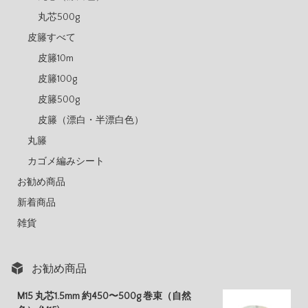
丸芯500g
皮籐すべて
皮籐10m
皮籐100g
皮籐500g
皮籐（漂白・半漂白色）
丸籐
カゴメ編みシート
お勧め商品
新着商品
雑貨
お勧め商品
M15 丸芯1.5mm 約450〜500g 巻束（自然