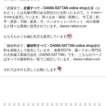
「皮籐全て」
皮籐すべて – DAIWA RATTAN online shop
皮籐（か
わとう）とは丸籐の艶のある部分だけを削ったもので。１.５mm〜
６mmを販売しています。滑り止め・補強・装飾に。 竹工芸・釣
竿・楽器・刃物・家具・弓・ナンタケットバスケット・柱の装飾
など様々な業種に使用されています。daiwa-rattan.com
もちろんかごを編む丸芯も販売しています
「籐材料全て」
籐材料すべて – DAIWA RATTAN online shop
籐材
料を直輸入して販売しています。 創業1927年、籐＝ラタン専門店
の大和籘工業株式会社（DAIWA RATTAN）です。 こちらのページ
はすべての籐材料を一覧でご紹介しています。daiwa-rattan.com
それでは今日も宜しくお願いします