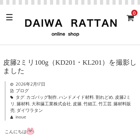
0
皮籐2ミリ100g（KD201・KL201）を撮影し
ました
2026年2月17日
ブログ
タグ:
カゴバッグ制作
,
ハンドメイド材料
,
割れどめ
,
皮籐2ミ
リ
,
籐材料
,
大和籘工業株式会社
,
皮籐
,
竹細工
,
竹工芸
,
籐材料販
売
,
ダイワラタン
inoue
こんにちは