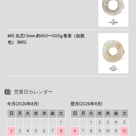
M15 丸芯1.5mm 約450〜500g 巻束（自然
色） (M15)
営業日カレンダー
今月(2026年8月)
翌月(2026年9月)
日
月
火
水
木
金
土
日
月
火
水
木
金
土
1
1
2
3
4
5
2
3
4
5
6
7
8
6
7
8
9
10
11
12