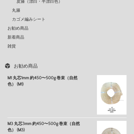
皮籐（漂白・半漂白色）
丸籐
カゴメ編みシート
お勧め商品
新着商品
雑貨
お勧め商品
M1 丸芯1mm 約450〜500g 巻束（自然
色） (M1)
M3 丸芯3mm 約450〜500g 巻束（自然
色） (M3)