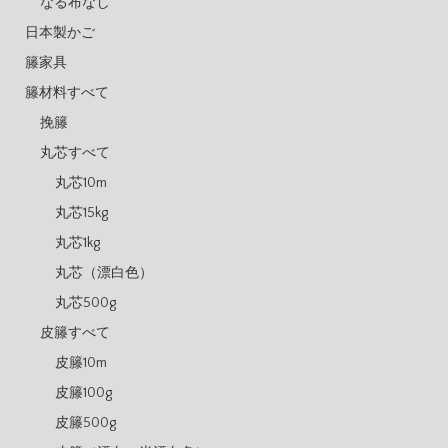
なる布なし
日本製かご
籐家具
籐材料すべて
挽籐
丸芯すべて
丸芯10m
丸芯15kg
丸芯1kg
丸芯（漂白色）
丸芯500g
皮籐すべて
皮籐10m
皮籐100g
皮籐500g