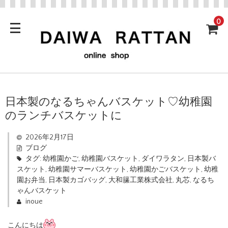
0
日本製のなるちゃんバスケット♡幼稚園
のランチバスケットに
2026年2月17日
ブログ
タグ:
幼稚園かご
,
幼稚園バスケット
,
ダイワラタン
,
日本製バ
スケット
,
幼稚園サマーバスケット
,
幼稚園かごバスケット
,
幼稚
園お弁当
,
日本製カゴバッグ
,
大和籘工業株式会社
,
丸芯
,
なるち
ゃんバスケット
inoue
こんにちは