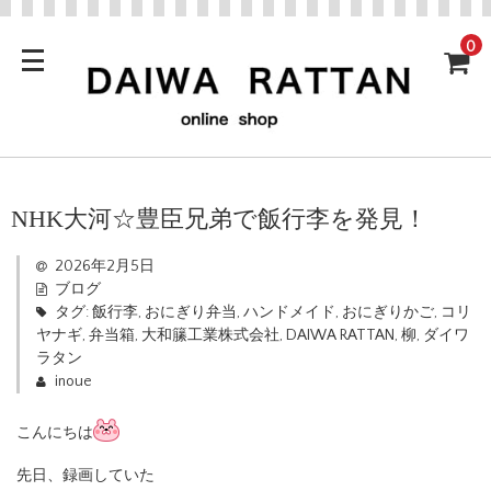
0
NHK大河☆豊臣兄弟で飯行李を発見！
2026年2月5日
ブログ
タグ:
飯行李
,
おにぎり弁当
,
ハンドメイド
,
おにぎりかご
,
コリ
ヤナギ
,
弁当箱
,
大和籘工業株式会社
,
DAIWA RATTAN
,
柳
,
ダイワ
ラタン
inoue
こんにちは
先日、録画していた