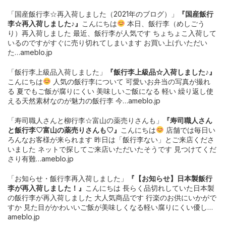
「国産飯行李☆再入荷しました（2021年のブログ）」
『国産飯行
李☆再入荷しました♪』
こんにちは
本日、飯行李（めしごう
り）再入荷しました 最近、飯行李が人気です ちょちょこ入荷して
いるのですがすぐに売り切れてしまいます お買い上げいただい
た…ameblo.jp
「飯行李上級品入荷しました」
『飯行李上級品☆入荷しました♪』
こんにちは
人気の飯行李について 可愛いお弁当の写真が撮れ
る 夏でもご飯が腐りにくい 美味しいご飯になる 軽い 繰り返し使
える天然素材なのが魅力の飯行李 今…ameblo.jp
「寿司職人さんと柳行李☆富山の薬売りさんも」
『寿司職人さん
と飯行李♡富山の薬売りさんも♡』
こんにちは
店舗では毎日い
ろんなお客様が来られます 昨日は「飯行李ない」とご来店くださ
いました ネットで探してご来店いただいたそうです 見つけてくだ
さり有難…ameblo.jp
「お知らせ・飯行李再入荷しました」
『【お知らせ】日本製飯行
李が再入荷しました！』
こんにちは 長らく品切れしていた日本製
の飯行李が再入荷しました 大人気商品です 行楽のお供にいかがで
すか 見た目がかわいいご飯が美味しくなる軽い腐りにくい優し…
ameblo.jp