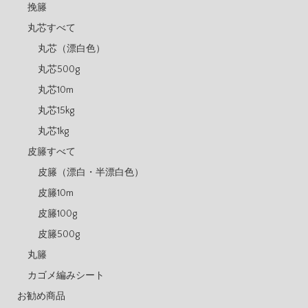
挽籐
丸芯すべて
丸芯（漂白色）
丸芯500g
丸芯10m
丸芯15kg
丸芯1kg
皮籐すべて
皮籐（漂白・半漂白色）
皮籐10m
皮籐100g
皮籐500g
丸籐
カゴメ編みシート
お勧め商品