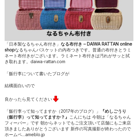
「日本製なるちゃん布付き」
なる布付き – DAIWA RATTAN online
shop
なるちゃんバスケットの内布つきです。普通の布付きとラミ
ネート布付きがございます。ラミネート布付きは汚れがサッと拭
き取れます。daiwa-rattan.com
「飯行李について書いたブログが
結構面白いので
良かったら見てください
「飯行李って知ってますか（2017年のブログ）」
『めしごうり
（飯行李）って知ってますか？』
こんにちは 今朝は「なるちゃん
フィーバー」です 朝からネットでもご注文頂いて店舗にもご来店
頂きましたありがとうございます 新作の写真撮影が終わったので
ホームペ…ameblo.jp