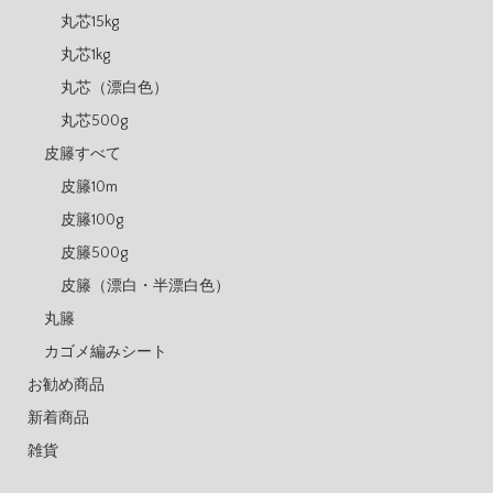
丸芯15kg
丸芯1kg
丸芯（漂白色）
丸芯500g
皮籐すべて
皮籐10m
皮籐100g
皮籐500g
皮籐（漂白・半漂白色）
丸籐
カゴメ編みシート
お勧め商品
新着商品
雑貨