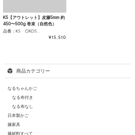
K5【アウトレット】皮籐5mm 約
450〜500g 巻束（自然色）
品番：K5 ◎KD5…
¥15,510
商品カテゴリー
なるちゃんかご
なる布付き
なる布なし
日本製かご
籐家具
籐材料すべて