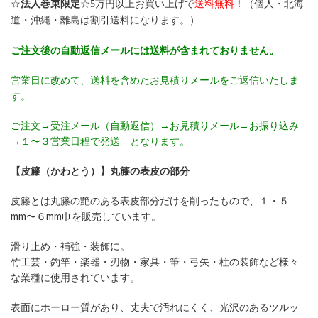
☆
法人巻束限定
☆
5万円以上お買い上げで
送料無料
！（個人・北海
道・沖縄・離島は割引送料になります。）
ご注文後の自動返信メールには送料が含まれておりません。
営業日に改めて、送料を含めたお見積りメールをご返信いたしま
す。
ご注文→受注メール（自動返信）→お見積りメール→お振り込み
→１〜３営業日程で発送 となります。
【皮籐（かわとう）】丸籐の表皮の部分
皮籐とは丸籐の艶のある表皮部分だけを削ったもので、１・５
mm〜６mm巾を販売しています。
滑り止め・補強・装飾に。
竹工芸・釣竿・楽器・刃物・家具・筆・弓矢・柱の装飾など様々
な業種に使用されています。
表面にホーロー質があり、丈夫で汚れにくく、光沢のあるツルッ