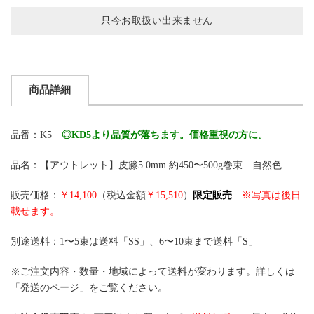
只今お取扱い出来ません
商品詳細
品番：K5
◎KD5より品質が落ちます。価格重視の方に。
品名：【アウトレット】皮籐5.0mm 約450〜500g巻束 自然色
販売価格：
￥14,100
（税込金額
￥15,510
）
限定販売
※写真は後日
載せます。
別途送料：1〜5束は送料「SS」、6〜10束まで送料「S」
※ご注文内容・数量・地域によって送料が変わります。詳しくは
「
発送のページ
」をご覧ください。