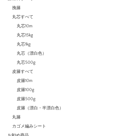
挽籐
丸芯すべて
丸芯10m
丸芯15kg
丸芯1kg
丸芯（漂白色）
丸芯500g
皮籐すべて
皮籐10m
皮籐100g
皮籐500g
皮籐（漂白・半漂白色）
丸籐
カゴメ編みシート
お勧め商品