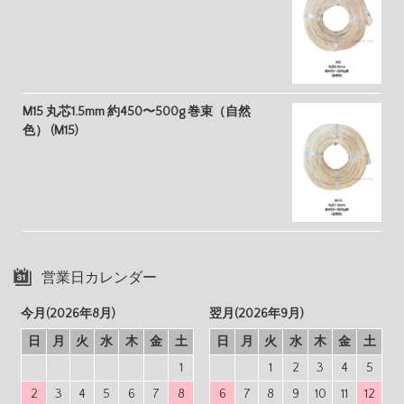
M15 丸芯1.5mm 約450〜500g 巻束（自然
色） (M15)
営業日カレンダー
今月(2026年8月)
翌月(2026年9月)
日
月
火
水
木
金
土
日
月
火
水
木
金
土
1
1
2
3
4
5
2
3
4
5
6
7
8
6
7
8
9
10
11
12