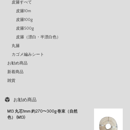
皮籐すべて
皮籐10m
皮籐100g
皮籐500g
皮籐（漂白・半漂白色）
丸籐
カゴメ編みシート
お勧め商品
新着商品
雑貨
お勧め商品
M13 丸芯1mm 約270〜300g 巻束（自然
色） (M13)