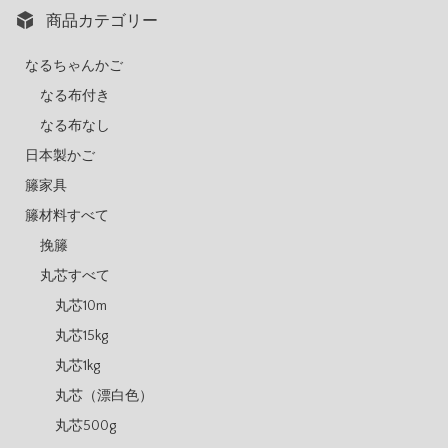
商品カテゴリー
なるちゃんかご
なる布付き
なる布なし
日本製かご
籐家具
籐材料すべて
挽籐
丸芯すべて
丸芯10m
丸芯15kg
丸芯1kg
丸芯（漂白色）
丸芯500g