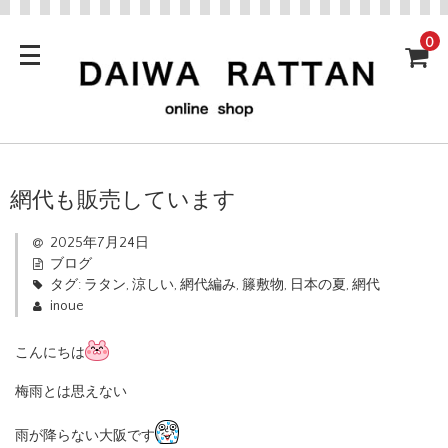
0
網代も販売しています
2025年7月24日
ブログ
タグ:
ラタン
,
涼しい
,
網代編み
,
籐敷物
,
日本の夏
,
網代
inoue
こんにちは
梅雨とは思えない
雨が降らない大阪です