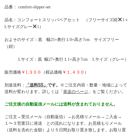
品番：
comfort-slipper-set
品名：コンフォートスリッパペアセット （フリーサイズ紺
1＋
Lサイズグレー
1）
およそのサイズ：底 幅25×奥行１0×高さ7cm サイズフリー
（紺）
Lサイズ：底 幅27×奥行１1×高さ7cm Lサイズ（グレー）
販売価格
￥1,３００
（税込価格
￥１,４３０
）
別途送料：
「送料SS」
です。
※ご注文内容・数量・地域によって
送料が変わります。詳しくは「
発送のページ
」をご覧ください。
ご注文後の自動返信メールには送料が含まれておりません。
ご注文→受注メール（自動返信）→お見積りメール→ご入金→
１〜３営業日に発送 との流れになります。お見積もりメール
（送料を含めた金額）より５日間お取り置き致します。お取り置