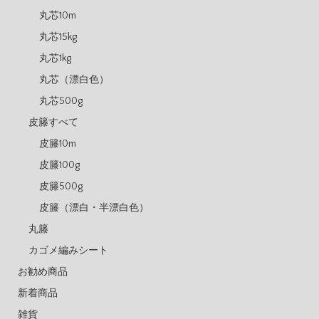
丸芯10m
丸芯15kg
丸芯1kg
丸芯（漂白色）
丸芯500g
皮籐すべて
皮籐10m
皮籐100g
皮籐500g
皮籐（漂白・半漂白色）
丸籐
カゴメ編みシート
お勧め商品
新着商品
雑貨