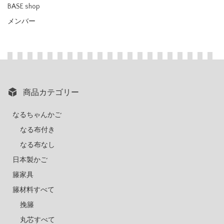
BASE shop
メンバー
商品カテゴリー
なるちゃんかご
なる布付き
なる布なし
日本製かご
籐家具
籐材料すべて
挽籐
丸芯すべて